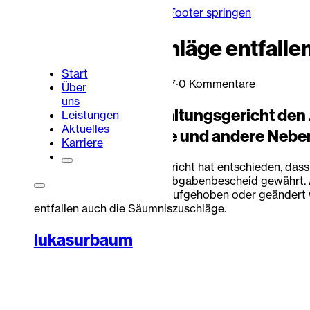
Zum Hauptinhalt springen
Zum Footer springen
Säumniszuschläge entfallen
Start
Lukas Urbaum
·
24. Juli 2017
·
0 Kommentare
Über
uns
Gewährt ein Verwaltungsgericht den 
Leistungen
Aktuelles
Säumniszuschläge und andere Nebe
Karriere
Das Bundesverwaltungsgericht hat entschieden, dass
Rechtsschutz gegen den Abgabenbescheid gewährt. Abg
Abgabenbescheid später aufgehoben oder geändert wir
Portalbereich
Kontakt
entfallen auch die Säumniszuschläge.
lukasurbaum