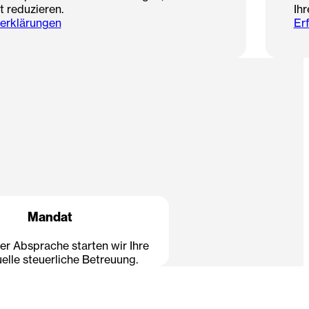
t reduzieren.
Ihr
rerklärungen
Er
Mandat
er Absprache starten wir Ihre
uelle steuerliche Betreuung.