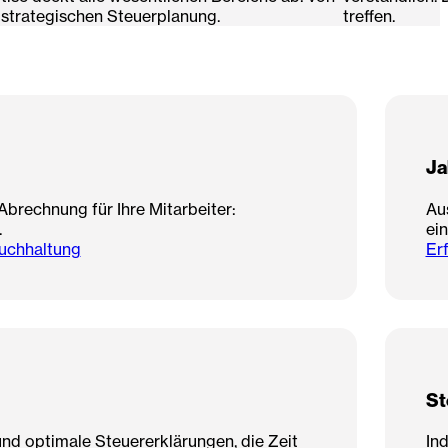
r strategischen Steuerplanung.
treffen.
Ja
Abrechnung für Ihre Mitarbeiter:
Au
.
ei
uchhaltung
Er
St
und optimale Steuererklärungen, die Zeit
Ind