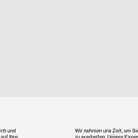
ich und
Wir nehmen uns Zeit, um Si
auf Ihre
zu erarbeiten. Unsere Exper