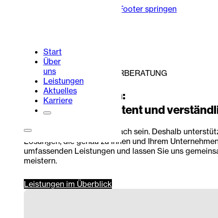
Zum Hauptinhalt springen
Zum Footer springen
Start
Über
uns
WIRTSCHAFTS- & STEUERBERATUNG
Leistungen
Aktuelles
Unsere Leistungen:
Karriere
Persönlich, kompetent und verständl
Steuerberatung sollte einfach sein. Deshalb unterstü
Portalbereich
Kontakt
Lösungen, die genau zu Ihnen und Ihrem Unternehmen
umfassenden Leistungen und lassen Sie uns gemeins
meistern.
Leistungen im Überblick