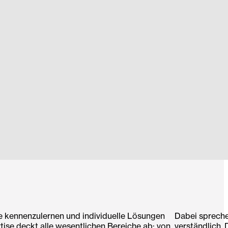
e kennenzulernen und individuelle Lösungen
Dabei spreche
tise deckt alle wesentlichen Bereiche ab: von
verständlich.