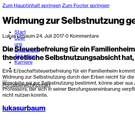
Zum Hauptinhalt springen
Zum Footer springen
Widmung zur Selbstnutzung gen
Start
Lukas Urbaum
·
24. Juli 2017
·
0 Kommentare
Über
uns
Die Steuerbefreiung für ein Familienheim
Leistungen
Aktuelles
theoretische Selbstnutzungsabsicht hat, 
Karriere
Eine Erbschaftsteuerbefreiung für ein Familienheim kommt n
Widmung zur Selbstnutzung durch den Erben reicht für die 
Immobilie sei zur Selbstnutzung bestimmt, könne aber aus
Portalbereich
Kontakt
Professors, der sich in seiner Berufungsvereinbarung verpf
nicht nutzen konnte.
lukasurbaum