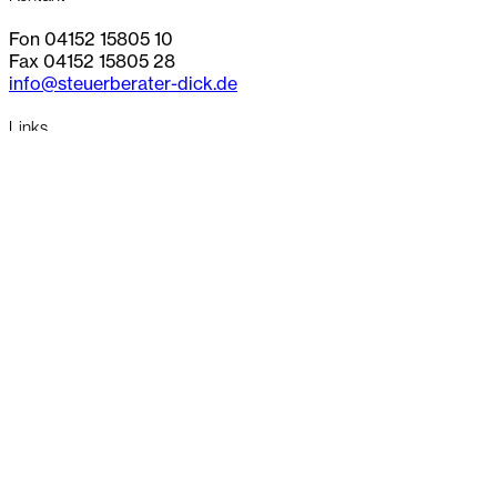
Fon 04152 15805 10
Fax 04152 15805 28
info@steuerberater-dick.de
Links
Startseite
Über Uns
Leistungen
Aktuelles
Karriere
Portalbereich
Kontakt
Abonniere unseren Newsletter
Anmelden