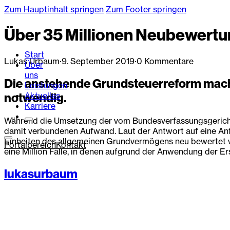
Zum Hauptinhalt springen
Zum Footer springen
Über 35 Millionen Neubewert
Start
Lukas Urbaum
·
9. September 2019
·
0 Kommentare
Über
uns
Die anstehende Grundsteuerreform macht 
Leistungen
Aktuelles
notwendig.
Karriere
Während die Umsetzung der vom Bundesverfassungsgericht 
damit verbundenen Aufwand. Laut der Antwort auf eine An
Einheiten des allgemeinen Grundvermögens neu bewertet we
Portalbereich
Kontakt
eine Million Fälle, in denen aufgrund der Anwendung der E
lukasurbaum