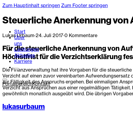
Zum Hauptinhalt springen
Zum Footer springen
Steuerliche Anerkennung von
Start
Lukas Urbaum
·
24. Juli 2017
·
0 Kommentare
Über
uns
Für die steuerliche Anerkennung von Auf
Leistungen
Aktuelles
Höchstfrist für die Verzichtserklärung fe
Karriere
Die Finanzverwaltung hat ihre Vorgaben für die steuerlich
Verzicht auf einen zuvor vereinbarten Aufwendungsersatz
zur Fälligkeit des Anspruchs ergehen. Bei einmaligen Anspr
Portalbereich
Kontakt
Verzicht aus Ansprüchen aus einer regelmäßigen Tätigkeit. H
gewöhnlich monatlich ausgeübt wird. Die übrigen Vorgabe
lukasurbaum