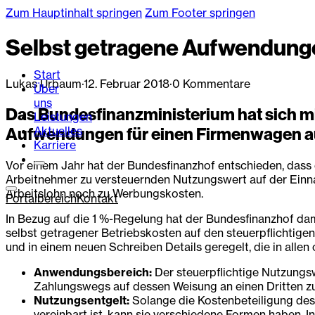
Zum Hauptinhalt springen
Zum Footer springen
Selbst getragene Aufwendung
Start
Lukas Urbaum
·
12. Februar 2018
·
0 Kommentare
Über
uns
Das Bundesfinanzministerium hat sich m
Leistungen
Aktuelles
Aufwendungen für einen Firmenwagen a
Karriere
Vor einem Jahr hat der Bundesfinanzhof entschieden, dass
Arbeitnehmer zu versteuernden Nutzungswert auf der Einn
Arbeitslohn noch zu Werbungskosten.
Portalbereich
Kontakt
In Bezug auf die 1 %-Regelung hat der Bundesfinanzhof dam
selbst getragener Betriebskosten auf den steuerpflichtigen
und in einem neuen Schreiben Details geregelt, die in allen
Anwendungsbereich:
Der steuerpflichtige Nutzungs
Zahlungswegs auf dessen Weisung an einen Dritten zur
Nutzungsentgelt:
Solange die Kostenbeteiligung des 
vereinbart ist, kann sie verschiedene Formen haben