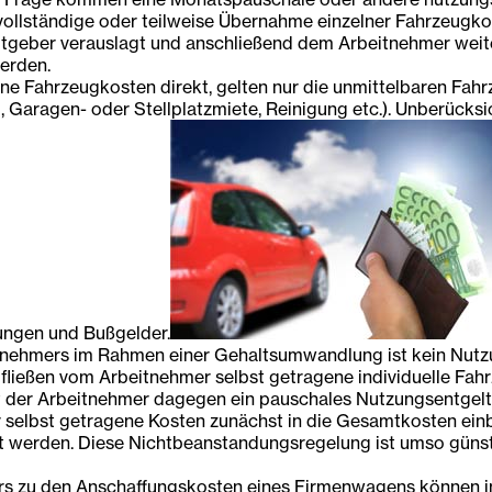
lständige oder teilweise Übernahme einzelner Fahrzeugkost
itgeber verauslagt und anschließend dem Arbeitnehmer weit
erden.
e Fahrzeugkosten direkt, gelten nur die unmittelbaren Fahr
, Garagen- oder Stellplatzmiete, Reinigung etc.). Unberücksi
ungen und Bußgelder.
tnehmers im Rahmen einer Gehaltsumwandlung ist kein Nutz
ließen vom Arbeitnehmer selbst getragene individuelle Fah
t der Arbeitnehmer dagegen ein pauschales Nutzungsentgelt,
r selbst getragene Kosten zunächst in die Gesamtkosten ei
erden. Diese Nichtbeanstandungsregelung ist umso günstiger
s zu den Anschaffungskosten eines Firmenwagens können im