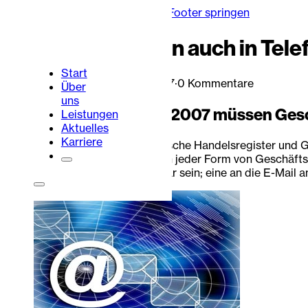
Zum Hauptinhalt springen
Zum Footer springen
Pflichtangaben auch in Tele
Start
Lukas Urbaum
·
24. Juli 2017
·
0 Kommentare
Über
uns
Seit dem 1. Januar 2007 müssen Gesch
Leistungen
Aktuelles
Karriere
Das Gesetz über elektronische Handelsregister und G
Januar 2007 müssen Sie in jeder Form von Geschäftsb
die Angaben deutlich lesbar sein; eine an die E-Mail
Portalbereich
Kontakt