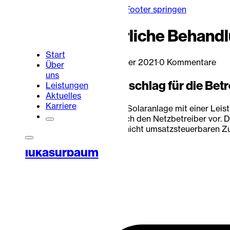
Zum Hauptinhalt springen
Zum Footer springen
Umsatzsteuerliche Behandl
Start
Lukas Urbaum
·
17. September 2021
·
0 Kommentare
Über
uns
Der Mieterstromzuschlag für die Betre
Leistungen
Aktuelles
Karriere
Liefert der Betreiber einer Solaranlage mit einer Le
Mieterstromzuschlags durch den Netzbetreiber vor. D
Zahlung um einen echten, nicht umsatzsteuerbaren Zus
Portalbereich
Kontakt
lukasurbaum