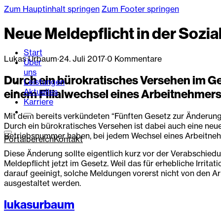
Zum Hauptinhalt springen
Zum Footer springen
Neue Meldepflicht in der Sozia
Start
Lukas Urbaum
·
24. Juli 2017
·
0 Kommentare
Über
uns
Durch ein bürokratisches Versehen im Ge
Leistungen
Aktuelles
einem Filialwechsel eines Arbeitnehmers
Karriere
Mit dem bereits verkündeten “Fünften Gesetz zur Änderung 
Durch ein bürokratisches Versehen ist dabei auch eine neue
Betriebsnummer haben, bei jedem Wechsel eines Arbeitnehmer
Portalbereich
Kontakt
Diese Änderung sollte eigentlich kurz vor der Verabschiedu
Meldepflicht jetzt im Gesetz. Weil das für erhebliche Irri
darauf geeinigt, solche Meldungen vorerst nicht von den A
ausgestaltet werden.
lukasurbaum