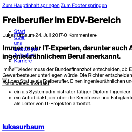
Zum Hauptinhalt springen
Zum Footer springen
Freiberufler im EDV-Bereich
Start
Lukas Urbaum
·
24. Juli 2017
·
0 Kommentare
Über
uns
Immer mehr IT-Experten, darunter auch A
Leistungen
Aktuelles
ingenieurähnlichem Beruf anerkannt.
Karriere
Immer wieder muss der Bundesfinanzhof entscheiden, ob EDV
Gewerbesteuer unterliegen würde. Die Richter entscheiden 
auf den Status als Freiberufler. Einen ingenieurähnlichen
Portalbereich
Kontakt
ein als Systemadministrator tätiger Diplom-Ingenieur 
ein Autodidakt, der über die Kenntnisse und Fähigkei
als Leiter von IT-Projekten arbeitet.
lukasurbaum