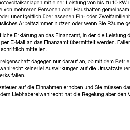
ovoltaikanlagen mit einer Leistung von bis zu 10 kW u
e von mehreren Personen oder Haushalten gemeinsam b
r unentgeltlich überlassenen Ein- oder Zweifamilienha
usliches Arbeitszimmer nutzen oder wenn Sie Räume gel
liche Erklärung an das Finanzamt, in der die Leistung 
er E-Mail an das Finanzamt übermittelt werden. Fallen
hriftlich mitteilen.
igenschaft dagegen nur darauf an, ob mit dem Betrieb 
iwahlrecht keinerlei Auswirkungen auf die Umsatzsteuer
rks fallen.
zsteuer auf die Einnahmen erhoben und Sie müssen dann
 dem Liebhabereiwahlrecht hat die Regelung aber den Vo
age geltend machen möchte, muss auf die Kleinunterne
h.