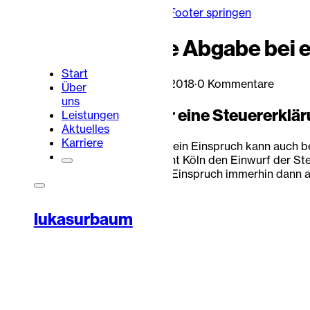
Zum Hauptinhalt springen
Zum Footer springen
Fristwahrende Abgabe bei 
Start
Lukas Urbaum
·
15. Februar 2018
·
0 Kommentare
Über
uns
Ein Einspruch oder eine Steuererkl
Leistungen
Aktuelles
Karriere
Eine Steuererklärung oder ein Einspruch kann auch b
muss, hält das Finanzgericht Köln den Einwurf der St
Finanzamt eingeworfenen Einspruch immerhin dann als
eingelegt.
Portalbereich
Kontakt
lukasurbaum