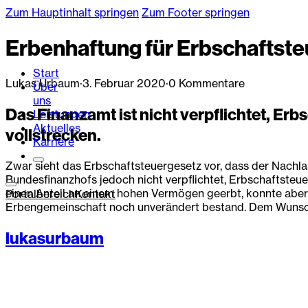
Zum Hauptinhalt springen
Zum Footer springen
Erbenhaftung für Erbschaftste
Start
Lukas Urbaum
·
3. Februar 2020
·
0 Kommentare
Über
uns
Das Finanzamt ist nicht verpflichtet, Er
Leistungen
Aktuelles
vollstrecken.
Karriere
Zwar sieht das Erbschaftsteuergesetz vor, dass der Nachla
Bundesfinanzhofs jedoch nicht verpflichtet, Erbschaftsteuer
einen Anteil an einem hohen Vermögen geerbt, konnte aber z
Portalbereich
Kontakt
Erbengemeinschaft noch unverändert bestand. Dem Wunsch d
lukasurbaum