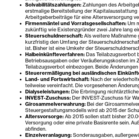
Solvabilitätszahlungen:
Zahlungen des Arbeitgebe
erstmalige Bereitstellung der Kapitalausstattung
Arbeitgeberbeiträge für eine Altersversorgung v
Firmenmäntel und Vorratsgesellschaften:
Um mö
zukünftig wie Existenzgründer zwei Jahre lang 
Steuerschuldnerschaft:
Als weitere Maßnahme g
kurzfristig den Umfang der Steuerschuldnerscha
ist. Bisher ist eine Umkehr der Steuerschuldner
Halbeinkünfteverfahren:
Das Teilabzugsverbot b
Betriebsausgaben oder Veräußerungskosten im Zus
Teilabzugsverbot einbezogen. Beide Änderungen s
Steuerermäßigung bei ausländischen Einkünft
Land- und Fortswirtschaft:
Nach der wiederholte
teilweise vereinfacht. Die vorgesehenen Änderung
Dialyseleistungen:
Die Erbringung nichtärztliche
INVEST-Zuschuss:
Der INVEST-Zuschuss für Wagn
Girosammelverwahrung:
Bei der Girosammelver
Steuergestaltungsmodells wird ab 2015 der Schul
Altersvorsorge:
Ab 2015 sollen statt bisher 20.0
Versorgung oder eine private Basisrente sein. A
abfinden.
Einzelveranlagung:
Sonderausgaben, außergewöhn