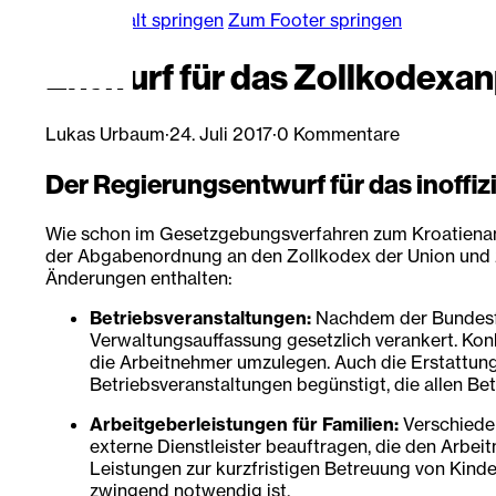
Zum Hauptinhalt springen
Zum Footer springen
Entwurf für das Zollkodexa
Lukas Urbaum
·
24. Juli 2017
·
0 Kommentare
Der Regierungsentwurf für das inoffiz
Wie schon im Gesetzgebungsverfahren zum Kroatienan
der Abgabenordnung an den Zollkodex der Union und zur
Änderungen enthalten:
Betriebsveranstaltungen:
Nachdem der Bundesfin
Verwaltungsauffassung gesetzlich verankert. Kon
die Arbeitnehmer umzulegen. Auch die Erstattung 
Betriebsveranstaltungen begünstigt, die allen Bet
Arbeitgeberleistungen für Familien:
Verschieden
externe Dienstleister beauftragen, die den Arbe
Leistungen zur kurzfristigen Betreuung von Kind
zwingend notwendig ist.