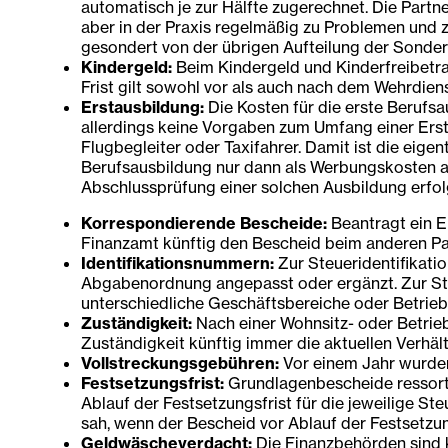
automatisch je zur Hälfte zugerechnet. Die Part
aber in der Praxis regelmäßig zu Problemen und
gesondert von der übrigen Aufteilung der Sonder
Kindergeld:
Beim Kindergeld und Kinderfreibetra
Frist gilt sowohl vor als auch nach dem Wehrdiens
Erstausbildung:
Die Kosten für die erste Berufs
allerdings keine Vorgaben zum Umfang einer Ersta
Flugbegleiter oder Taxifahrer. Damit ist die eig
Berufsausbildung nur dann als Werbungskosten ab
Abschlussprüfung einer solchen Ausbildung erfol
Korrespondierende Bescheide:
Beantragt ein E
Finanzamt künftig den Bescheid beim anderen Pa
Identifikationsnummern:
Zur Steueridentifikati
Abgabenordnung angepasst oder ergänzt. Zur Ste
unterschiedliche Geschäftsbereiche oder Betriebs
Zuständigkeit:
Nach einer Wohnsitz- oder Betrieb
Zuständigkeit künftig immer die aktuellen Verhä
Vollstreckungsgebühren:
Vor einem Jahr wurde
Festsetzungsfrist:
Grundlagenbescheide ressortf
Ablauf der Festsetzungsfrist für die jeweilige S
sah, wenn der Bescheid vor Ablauf der Festsetzun
Geldwäscheverdacht:
Die Finanzbehörden sind k