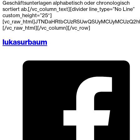
Geschäftsunterlagen alphabetisch oder chronologisch
sortiert ab.[/vc_column_text][divider line_type=”No Line”
custom_height=”25″]
[vc_raw_html]JTNDaHRtbCUzRSUwQSUyMCUyMCUzQ2hl
[/vc_raw_html][/vc_column][/vc_row]
lukasurbaum