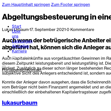
Zum Hauptinhalt springen
Zum Footer springen
Abgeltungsbesteuerung in ei
Start
Lukas Urbaum
·
17. September 2021
·
0 Kommentare
Über
uns
Auch wenn der betrügerische Anbeiter 
Leistungen
Aktuelles
abgeführt hat, können sich die Anleger 
Karriere
Auch Kapitaleinkünfte aus vorgetäuschten Gewinnen im Rah
diesem Zeitpunkt leistungsbereit und leistungsfähig ist. 
verliert. Zusätzlich zu dieser schon länger bestehenden R
Portalbereich
Kontakt
subjektive Sicht des Anlegers entscheidend ist, sondern au
Konnte der Anleger davon ausgehen, dass die Scheinrendit
vom Betrüger nicht beim Finanzamt angemeldet und an dieses
einschließlich der einbehaltenen Kapitalertragsteuer zugefl
lukasurbaum