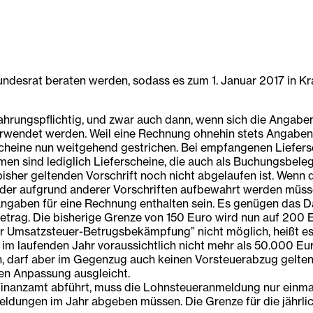
esrat beraten werden, sodass es zum 1. Januar 2017 in Kraft
hrungspflichtig, und zwar auch dann, wenn sich die Angabe
erwendet werden. Weil eine Rechnung ohnehin stets Angaben
ferscheine nun weitgehend gestrichen. Bei empfangenen Liefe
 sind lediglich Lieferscheine, die auch als Buchungsbeleg
 bisher geltenden Vorschrift noch nicht abgelaufen ist. Wen
 oder aufgrund anderer Vorschriften aufbewahrt werden müss
angaben für eine Rechnung enthalten sein. Es genügen das D
trag. Die bisherige Grenze von 150 Euro wird nun auf 200 
r Umsatzsteuer-Betrugsbekämpfung” nicht möglich, heißt e
m laufenden Jahr voraussichtlich nicht mehr als 50.000 Eur
, darf aber im Gegenzug auch keinen Vorsteuerabzug gelten
en Anpassung ausgleicht.
Finanzamt abführt, muss die Lohnsteueranmeldung nur einma
meldungen im Jahr abgeben müssen. Die Grenze für die jährl