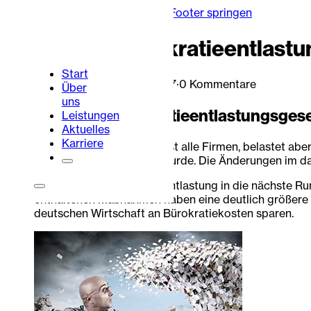
Zum Hauptinhalt springen
Zum Footer springen
Zweites Bürokratieentlastu
Start
Lukas Urbaum
·
24. Juli 2017
·
0 Kommentare
Über
uns
Ein neues Bürokratieentlastungsgeset
Leistungen
Aktuelles
Karriere
Unnötige Bürokratie bremst alle Firmen, belastet abe
einem Jahr beschlossen wurde. Die Änderungen im da
Jetzt geht die Bürokratieentlastung in die nächste Ru
Portalbereich
Kontakt
enthaltenen Maßnahmen haben eine deutlich größere B
deutschen Wirtschaft an Bürokratiekosten sparen.