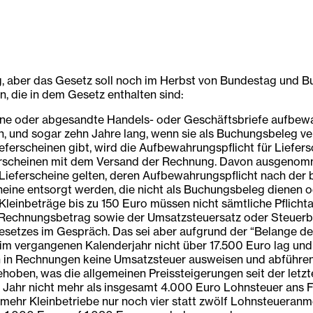
aber das Gesetz soll noch im Herbst von Bundestag und Bund
, die in dem Gesetz enthalten sind:
ne oder abgesandte Handels- oder Geschäftsbriefe aufbewa
, und sogar zehn Jahre lang, wenn sie als Buchungsbeleg v
 Lieferscheinen gibt, wird die Aufbewahrungspflicht für Lie
rscheinen mit dem Versand der Rechnung. Davon ausgenommen
e Lieferscheine gelten, deren Aufbewahrungspflicht nach der
cheine entsorgt werden, die nicht als Buchungsbeleg dienen
leinbeträge bis zu 150 Euro müssen nicht sämtliche Pflicht
 Rechnungsbetrag sowie der Umsatzsteuersatz oder Steuerbe
setzes im Gespräch. Das sei aber aufgrund der “Belange de
 vergangenen Kalenderjahr nicht über 17.500 Euro lag und i
 in Rechnungen keine Umsatzsteuer ausweisen und abführen
oben, was die allgemeinen Preissteigerungen seit der letzt
m Jahr nicht mehr als insgesamt 4.000 Euro Lohnsteuer ans 
 mehr Kleinbetriebe nur noch vier statt zwölf Lohnsteueran