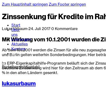
Zum Hauptinhalt springen
Zum Footer springen
Zinssenkung für Kredite im 
Start
Lukas Urbaum
·
24. Juli 2017
·
0 Kommentare
Über
uns
Mit Wirkung vom 10.1.2001 wurden die Zi
Leistungen
Aktuelles
Karriere
Ab dem 10.1.2001 werden die Zinsen für alle neu zugesagt
und Berlin gelten weiterhin Sonderbedingungen. Hier beträg
Im ERP-Eigenkapitalhilfe-Programm beläuft sich der Zinssatz
Portalbereich
Kontakt
deutliche Zinssenkung wird hier für den Zeitraum ab dem 6.
% in den alten Ländern gesenkt.
lukasurbaum