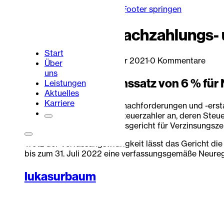
Zum Hauptinhalt springen
Zum Footer springen
Zinssatz für Nachzahlungs- 
Start
Lukas Urbaum
·
9. Dezember 2021
·
0 Kommentare
Über
uns
Der gesetzliche Zinssatz von 6 % für
Leistungen
Aktuelles
Karriere
Die Verzinsung von Steuernachforderungen und -ersta
Ungleichbehandlung der Steuerzahler an, deren Steuer
hält das Bundesverfassungsgericht für Verzinsungsz
Portalbereich
Kontakt
Trotz der Verfassungswidrigkeit lässt das Gericht d
bis zum 31. Juli 2022 eine verfassungsgemäße Neureg
lukasurbaum