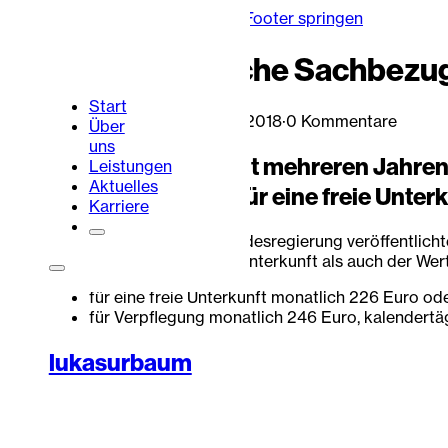
Zum Hauptinhalt springen
Zum Footer springen
Voraussichtliche Sachbezug
Start
Lukas Urbaum
·
12. Februar 2018
·
0 Kommentare
Über
uns
Zum ersten Mal seit mehreren Jahre
Leistungen
Aktuelles
Sachbezugswert für eine freie Unterk
Karriere
Aus dem jetzt von der Bundesregierung veröffentlich
sowohl der Wert für freie Unterkunft als auch der W
Portalbereich
Kontakt
für eine freie Unterkunft monatlich 226 Euro ode
für Verpflegung monatlich 246 Euro, kalendertäg
lukasurbaum