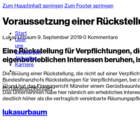
Zum Hauptinhalt springen
Zum Footer springen
Voraussetzung einer Rückstel
Start
Lukas Urbaum
·
9. September 2019
·
0 Kommentare
Über
uns
Eine Rückstellung für Verpflichtungen, di
Leistungen
Aktuelles
eigenbetrieblichen Interessen beruhen, i
Karriere
Die Bildung einer Rückstellung, die nicht auf einer Verpfli
Bundesfinanzhofs Rückstellungen für Verpflichtungen, bei 
Grund hat das Finanzgericht Münster einem Gerüstbauunter
Portalbereich
Kontakt
Das Unternehmen habe hier nämlich ein erhebliches Interess
deutlich höher als die vertraglich vereinbarte Räumungspf
lukasurbaum