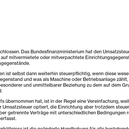
eschlossen. Das Bundesfinanzministerium hat den Umsatzst
h auf mitvermietete oder mitverpachtete Einrichtungsgegenst
gsgegenstände.
ist selbst dann weiterhin steuerpflichtig, wenn diese wesen
sgegenstand und was als Maschine oder Betriebsanlage zählt
n besonderer und unmittelbarer Beziehung zu dem auf dem G
d.
 übernommen hat, ist in der Regel eine Vereinfachung, weil 
r Umsatzsteuer optiert, die Einrichtung aber trotzdem steu
er getrennte Verträge mit unterschiedlichen Bedingungen rea
erfasst.
rhältnisse ist die geänderte Handhabung für alle bestehend