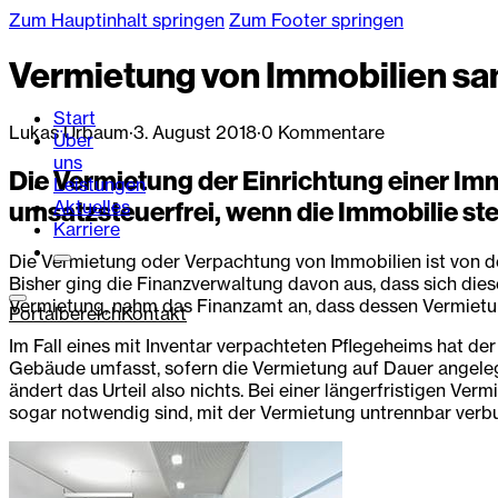
Zum Hauptinhalt springen
Zum Footer springen
Vermietung von Immobilien sa
Start
Lukas Urbaum
·
3. August 2018
·
0 Kommentare
Über
uns
Die Vermietung der Einrichtung einer Imm
Leistungen
Aktuelles
umsatzsteuerfrei, wenn die Immobilie steu
Karriere
Die Vermietung oder Verpachtung von Immobilien ist von de
Bisher ging die Finanzverwaltung davon aus, dass sich dies
Vermietung, nahm das Finanzamt an, dass dessen Vermietung 
Portalbereich
Kontakt
Im Fall eines mit Inventar verpachteten Pflegeheims hat d
Gebäude umfasst, sofern die Vermietung auf Dauer angeleg
ändert das Urteil also nichts. Bei einer längerfristigen Ve
sogar notwendig sind, mit der Vermietung untrennbar verbun