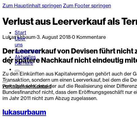
Zum Hauptinhalt springen
Zum Footer springen
Verlust aus Leerverkauf als Te
Start
Lukas Urbaum
·
3. August 2018
·
0 Kommentare
Über
uns
Der Leerverkauf von Devisen führt nicht
Leistungen
Aktuelles
der spätere Nachkauf nicht eindeutig mit
Karriere
Zu den Einkünften aus Kapitalvermögen gehört auch der Ge
Transaktion, sondern um einen Leerverkauf, bei dem die De
verknüpft sein, dass der auf die Realisierung einer Differe
Portalbereich
Kontakt
Bundesfinanzhof nicht, dass dem Eröffnungsgeschäft nur ei
im Jahr 2011 nicht zum Abzug zugelassen.
lukasurbaum