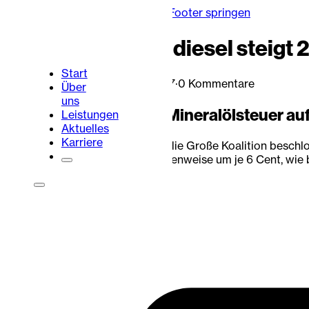
Zum Hauptinhalt springen
Zum Footer springen
Steuer auf Biodiesel steigt 
Start
Lukas Urbaum
·
24. Juli 2017
·
0 Kommentare
Über
uns
Die Erhöhung der Mineralölsteuer auf 
Leistungen
Aktuelles
Karriere
Im Maßnahmenpaket, das die Große Koalition beschlosse
Cent. Danach steigt er stufenweise um je 6 Cent, wie 
lukasurbaum
Portalbereich
Kontakt