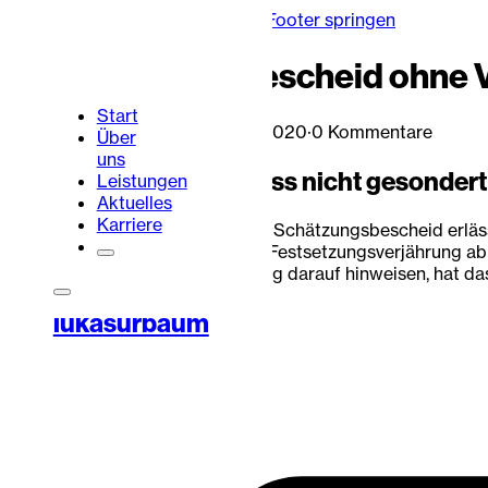
Zum Hauptinhalt springen
Zum Footer springen
Schätzungsbescheid ohne V
Start
Lukas Urbaum
·
3. Februar 2020
·
0 Kommentare
Über
uns
Das Finanzamt muss nicht gesondert
Leistungen
Aktuelles
Karriere
Wenn das Finanzamt einen Schätzungsbescheid erlässt
aufgehoben wird oder die Festsetzungsverjährung ablä
der Rechtsbehelfsbelehrung darauf hinweisen, hat das 
Portalbereich
Kontakt
lukasurbaum