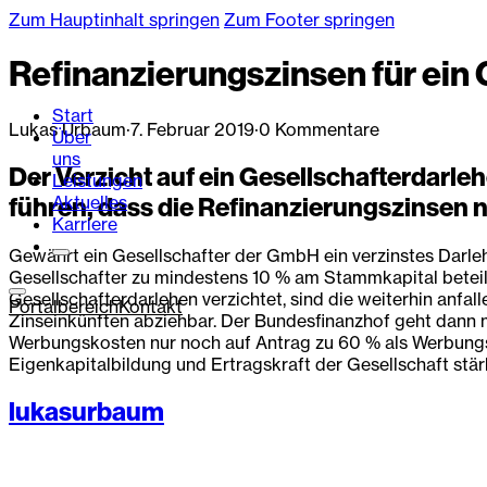
Zum Hauptinhalt springen
Zum Footer springen
Refinanzierungszinsen für ein
Start
Lukas Urbaum
·
7. Februar 2019
·
0 Kommentare
Über
uns
Der Verzicht auf ein Gesellschafterdarl
Leistungen
Aktuelles
führen, dass die Refinanzierungszinsen n
Karriere
Gewährt ein Gesellschafter der GmbH ein verzinstes Darleh
Gesellschafter zu mindestens 10 % am Stammkapital beteili
Gesellschafterdarlehen verzichtet, sind die weiterhin anf
Portalbereich
Kontakt
Zinseinkünften abziehbar. Der Bundesfinanzhof geht dann
Werbungskosten nur noch auf Antrag zu 60 % als Werbungsko
Eigenkapitalbildung und Ertragskraft der Gesellschaft stärk
lukasurbaum