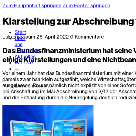
Zum Hauptinhalt springen
Zum Footer springen
Klarstellung zur Abschreibung
Start
Lukas Urbaum
·
26. April 2022
·
0 Kommentare
Über
uns
Das Bundesfinanzministerium hat seine 
Leistungen
Aktuelles
einige Klarstellungen und eine Nichtbe
Karriere
Vor einem Jahr hat das Bundesfinanzministerium mit einer
damals zwar haarklein aufgezählt, welche Wirtschaftsgüter 
ausgelassen. Es war nämlich nicht explizit von einer Sofor
Portalbereich
Kontakt
bei Anschaffung im Mai Abschreibung von 8/12 der Anscha
und die Entlastung durch die Neuregelung deutlich reduzie