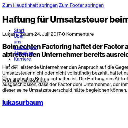
Zum Hauptinhalt springen
Zum Footer springen
Haftung für Umsatzsteuer beim
Start
Lukas Urbaum
·
24. Juli 2017
·
0 Kommentare
Über
uns
Beim echten Factoring haftet der Factor 
Leistungen
Aktuelles
abtretenden Unternehmer bereits ausreich
Karriere
Hat der leistende Unternehmer den Anspruch auf die Gegenl
Umsatzsteuer nicht oder nicht vollständig bezahlt, haftet
vereinnahmten Betrag enthalten ist. Die Haftung des Abtre
Portalbereich
Kontakt
ausgeschlossen, dass der Factor dem Unternehmer, der ihm 
dieser seine Umsatzsteuerschuld hätte begleichen können.
lukasurbaum