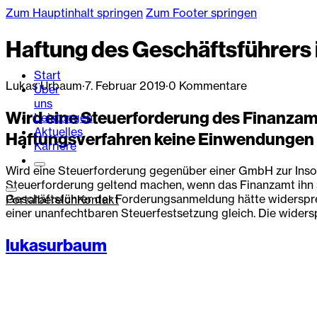
Zum Hauptinhalt springen
Zum Footer springen
Haftung des Geschäftsführers 
Start
Lukas Urbaum
·
7. Februar 2019
·
0 Kommentare
Über
uns
Wird eine Steuerforderung des Finanzamt
Leistungen
Aktuelles
Haftungsverfahren keine Einwendungen 
Karriere
Wird eine Steuerforderung gegenüber einer GmbH zur Inso
Steuerforderung geltend machen, wenn das Finanzamt ihn sp
Geschäftsführer der Forderungsanmeldung hätte widersprech
Portalbereich
Kontakt
einer unanfechtbaren Steuerfestsetzung gleich. Die widers
lukasurbaum