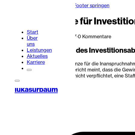
Zum Hauptinhalt springen
Zum Footer springen
Gewinngrenze für Investiti
Start
Lukas Urbaum
·
24. Juli 2017
·
0 Kommentare
Über
uns
Die Beschränkung des Investitionsab
Leistungen
Aktuelles
Karriere
Die gesetzliche Gewinngrenze für die Inanspruchnahm
verfassungsgemäß. Das Gericht meint, dass die Gewinn
Der Gesetzgeber sei auch nicht verpflichtet, eine St
Portalbereich
Kontakt
lukasurbaum