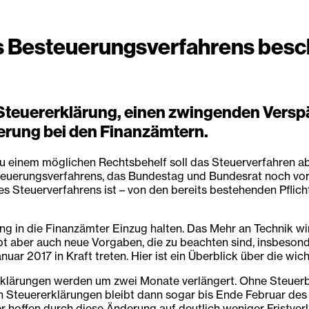
s Besteuerungsverfahrens besc
ie Steuererklärung, einen zwingenden Vers
erung bei den Finanzämtern.
u einem möglichen Rechtsbehelf soll das Steuerverfahren ab
steuerungsverfahrens, das Bundestag und Bundesrat noch v
es Steuerverfahrens ist – von den bereits bestehenden Pflic
ung in die Finanzämter Einzug halten. Das Mehr an Technik w
ibt aber auch neue Vorgaben, die zu beachten sind, insbeson
uar 2017 in Kraft treten. Hier ist ein Überblick über die wi
erklärungen werden um zwei Monate verlängert. Ohne Steuerbe
ten Steuererklärungen bleibt dann sogar bis Ende Februar de
r hoffen durch diese Änderung auf deutlich weniger Fristver