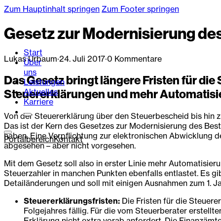
Zum Hauptinhalt springen
Zum Footer springen
Gesetz zur Modernisierung de
Start
Lukas Urbaum
·
24. Juli 2017
·
0 Kommentare
Über
uns
Das Gesetz bringt längere Fristen für d
Leistungen
Aktuelles
Steuererklärungen und mehr Automatisi
Karriere
Von der Steuererklärung über den Steuerbescheid bis hin z
Das ist der Kern des Gesetzes zur Modernisierung des Be
haben. Eine Verpflichtung zur elektronischen Abwicklung d
Portalbereich
Kontakt
abgesehen – aber nicht vorgesehen.
Mit dem Gesetz soll also in erster Linie mehr Automatisier
Steuerzahler in manchen Punkten ebenfalls entlastet. Es g
Detailänderungen und soll mit einigen Ausnahmen zum 1. Jan
Steuererklärungsfristen:
Die Fristen für die Steuer
Folgejahres fällig. Für die vom Steuerberater erstell
Erklärung nicht extra vorab anfordert. Die Finanzämte