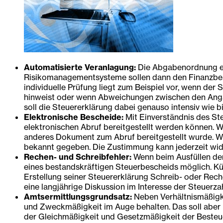
Automatisierte Veranlagung:
Die Abgabenordnung en
Risikomanagementsysteme sollen dann den Finanzbeamt
individuelle Prüfung liegt zum Beispiel vor, wenn de
hinweist oder wenn Abweichungen zwischen den Angabe
soll die Steuererklärung dabei genauso intensiv wie
Elektronische Bescheide:
Mit Einverständnis des St
elektronischen Abruf bereitgestellt werden können. 
anderes Dokument zum Abruf bereitgestellt wurde. Wie
bekannt gegeben. Die Zustimmung kann jederzeit wider
Rechen- und Schreibfehler:
Wenn beim Ausfüllen der 
eines bestandskräftigen Steuerbescheids möglich. Kü
Erstellung seiner Steuererklärung Schreib- oder Rech
eine langjährige Diskussion im Interesse der Steuerz
Amtsermittlungsgrundsatz:
Neben Verhältnismäßigke
und Zweckmäßigkeit im Auge behalten. Das soll aber n
der Gleichmäßigkeit und Gesetzmäßigkeit der Besteue