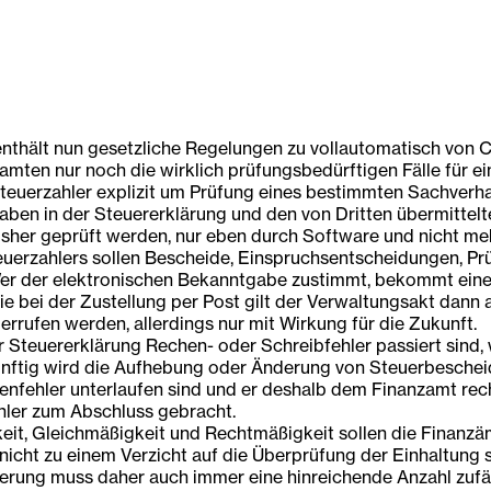
thält nun gesetzliche Regelungen zu vollautomatisch von 
en nur noch die wirklich prüfungsbedürftigen Fälle für ein
r Steuerzahler explizit um Prüfung eines bestimmten Sachver
n in der Steuererklärung und den von Dritten übermittelte
 bisher geprüft werden, nur eben durch Software und nicht m
euerzahlers sollen Bescheide, Einspruchsentscheidungen, 
Wer der elektronischen Bekanntgabe zustimmt, bekommt eine
 bei der Zustellung per Post gilt der Verwaltungsakt dann 
rufen werden, allerdings nur mit Wirkung für die Zukunft.
Steuererklärung Rechen- oder Schreibfehler passiert sind, 
nftig wird die Aufhebung oder Änderung von Steuerbescheid
enfehler unterlaufen sind und er deshalb dem Finanzamt rech
ahler zum Abschluss gebracht.
it, Gleichmäßigkeit und Rechtmäßigkeit sollen die Finanzäm
icht zu einem Verzicht auf die Überprüfung der Einhaltung s
rung muss daher auch immer eine hinreichende Anzahl zufäll