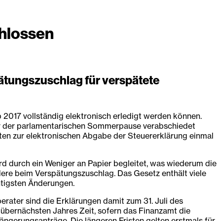
hlossen
pätungszuschlag für verspätete
 2017 vollständig elektronisch erledigt werden können.
or der parlamentarischen Sommerpause verabschiedet
hten zur elektronischen Abgabe der Steuererklärung einmal
ird durch ein Weniger an Papier begleitet, was wiederum die
dere beim Verspätungszuschlag. Das Gesetz enthält viele
chtigsten Änderungen.
rater sind die Erklärungen damit zum 31. Juli des
s übernächsten Jahres Zeit, sofern das Finanzamt die
längerungsanträge. Die längeren Fristen gelten erstmals für