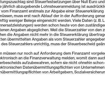
szuschlag sind Steuerfestsetzungen über Null Euro und E
ine jährlich abzugebende Lohnsteueranmeldung ist ausdrück
ler vom Finanzamt erstmals zur Abgabe einer Steuererklärung
üssen, muss erst nach Ablauf der in der Aufforderung gena
ftig weniger Belege eingereicht werden. Viele Daten (z. B. 
ersatzleistungen) werden schon heute von den zuständigen 
ltenen Angaben abgeglichen. Weil die Steuerzahler von den z
hen die Angaben nicht mehr in die Steuererklärung übertrage
Dritten übermittelten Angaben als vom Steuerzahler angegeben,
 des Steuerzahlers unrichtig, muss der Steuerbescheid geän
müssen nur noch auf Anforderung dem Finanzamt vorgelegt
tronisch an die Finanzverwaltung melden, womit dann auch d
erbescheids aufzubewahren, sofern sie nicht ohnehin schon
ektronischen Datenübermittlungspflichten von Unternehmen u
enübermittlungspflichten von Arbeitgebern, Sozialversicher