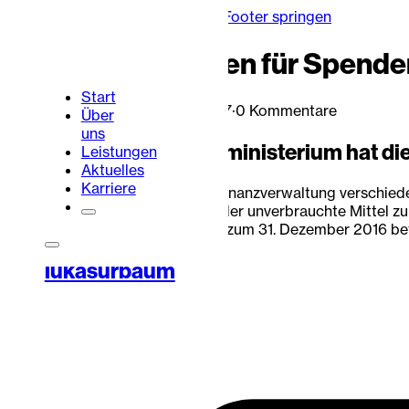
Zum Hauptinhalt springen
Zum Footer springen
Erleichterungen für Spenden
Start
Lukas Urbaum
·
24. Juli 2017
·
0 Kommentare
Über
uns
Das Bundesfinanzministerium hat die
Leistungen
Aktuelles
Karriere
Im Herbst 2015 hatte die Finanzverwaltung verschied
für Flüchtlinge sammeln oder unverbrauchte Mittel zu
Erleichterungen waren bis zum 31. Dezember 2016 befr
Portalbereich
Kontakt
lukasurbaum