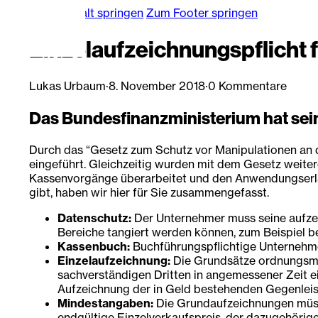
Zum Hauptinhalt springen
Zum Footer springen
Einzelaufzeichnungspflicht
Lukas Urbaum
·
8. November 2018
·
0 Kommentare
Das Bundesfinanzministerium hat sei
Durch das “Gesetz zum Schutz vor Manipulationen an di
eingeführt. Gleichzeitig wurden mit dem Gesetz weite
Kassenvorgänge überarbeitet und den Anwendungserlas
gibt, haben wir hier für Sie zusammengefasst.
Datenschutz:
Der Unternehmer muss seine aufzeic
Bereiche tangiert werden können, zum Beispiel b
Kassenbuch:
Buchführungspflichtige Unternehme
Einzelaufzeichnung:
Die Grundsätze ordnungsmäß
sachverständigen Dritten in angemessener Zeit ei
Aufzeichnung der in Geld bestehenden Gegenleist
Mindestangaben:
Die Grundaufzeichnungen müssen
endgültige Einzelverkaufspreis, der dazugehörig