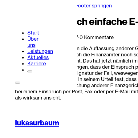
Zum Hauptinhalt springen
Zum Footer springen
Einspruch durch einfache E-
Start
Lukas Urbaum
·
24. Juli 2017
·
0 Kommentare
Über
uns
Ein Finanzgericht hat gegen die Auffassung anderer G
Leistungen
Vor einigen Jahren taten sich die Finanzämter noch 
Aktuelles
das Hessische Finanzgericht. Das hat jetzt nämlich i
Karriere
Familienkasse davon ausgingen, dass der Einspruch per
mit qualifizierter digitaler Signatur der Fall, weswe
Immerhin stellt das Gericht in seinem Urteil fest, d
überwiegenden Rechtsprechung anderer Finanzgerichte
Portalbereich
Kontakt
bei einem Einspruch per Post, Fax oder per E-Mail mit 
als wirksam ansieht.
lukasurbaum