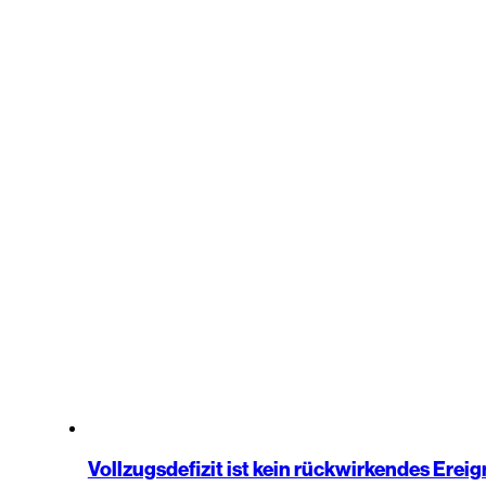
Vollzugsdefizit ist kein rückwirkendes Ereig