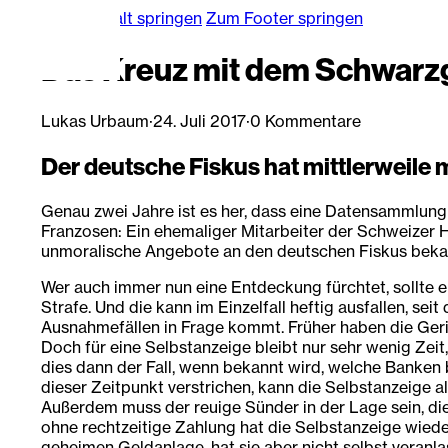
Zum Hauptinhalt springen
Zum Footer springen
Das Kreuz mit dem Schwarz
Lukas Urbaum
·
24. Juli 2017
·
0 Kommentare
Der deutsche Fiskus hat mittlerweil
Genau zwei Jahre ist es her, dass eine Datensammlung 
Franzosen: Ein ehemaliger Mitarbeiter der Schweizer H
unmoralische Angebote an den deutschen Fiskus beka
Wer auch immer nun eine Entdeckung fürchtet, sollte e
Strafe. Und die kann im Einzelfall heftig ausfallen, 
Ausnahmefällen in Frage kommt. Früher haben die Geric
Doch für eine Selbstanzeige bleibt nur sehr wenig Zeit
dies dann der Fall, wenn bekannt wird, welche Banken
dieser Zeitpunkt verstrichen, kann die Selbstanzeige a
Außerdem muss der reuige Sünder in der Lage sein, die 
ohne rechtzeitige Zahlung hat die Selbstanzeige wiede
geheimen Geldanlage, hat sie aber nicht selbst veranla