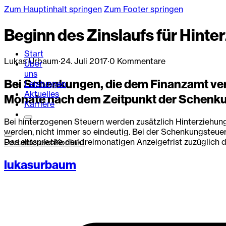
Zum Hauptinhalt springen
Zum Footer springen
Beginn des Zinslaufs für Hint
Start
Lukas Urbaum
·
24. Juli 2017
·
0 Kommentare
Über
uns
Bei Schenkungen, die dem Finanzamt vers
Leistungen
Aktuelles
Monate nach dem Zeitpunkt der Schenk
Karriere
Bei hinterzogenen Steuern werden zusätzlich Hinterziehungs
werden, nicht immer so eindeutig. Bei der Schenkungsteue
Das entspreche der dreimonatigen Anzeigefrist zuzüglich 
Portalbereich
Kontakt
lukasurbaum