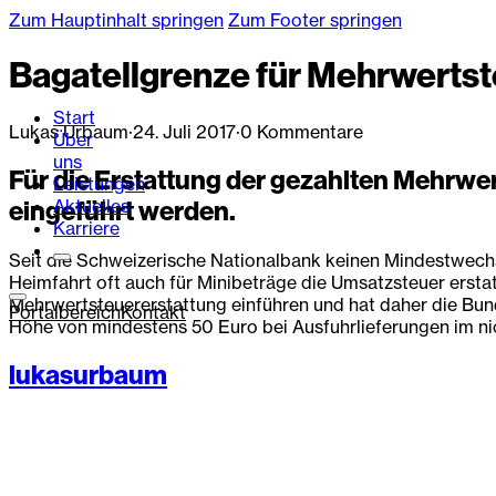
Zum Hauptinhalt springen
Zum Footer springen
Bagatellgrenze für Mehrwertst
Start
Lukas Urbaum
·
24. Juli 2017
·
0 Kommentare
Über
uns
Für die Erstattung der gezahlten Mehrwe
Leistungen
Aktuelles
eingeführt werden.
Karriere
Seit die Schweizerische Nationalbank keinen Mindestwechsel
Heimfahrt oft auch für Minibeträge die Umsatzsteuer ersta
Mehrwertsteuererstattung einführen und hat daher die Bun
Portalbereich
Kontakt
Höhe von mindestens 50 Euro bei Ausfuhrlieferungen im ni
lukasurbaum