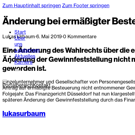
Zum Hauptinhalt springen
Zum Footer springen
Änderung bei ermäßigter Bes
Start
Lukas Urbaum
·
6. Mai 2019
·
0 Kommentare
Über
uns
Eine Änderung des Wahlrechts über die 
Leistungen
Aktuelles
Änderung der Gewinnfeststellung nicht m
Karriere
geworden ist.
Einzelunternehmer und Gesellschafter von Personengesell
Portalbereich
Kontakt
Antrag auf ermäßigte Besteuerung nicht entnommener Gewi
Folgejahr. Das Finanzgericht Düsseldorf hat nun klargestell
späteren Änderung der Gewinnfeststellung durch das Finanz
lukasurbaum